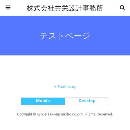
株式会社共栄設計事務所
テストページ
Back to top
Mobile
Desktop
Copyright © Kyoueisekkeijimusho.co.jp All Rights Reserved.