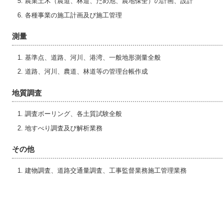
農業土木（農道、林道、ため池、農地保全）の計画、設計
各種事業の施工計画及び施工管理
測量
基準点、道路、河川、港湾、一般地形測量全般
道路、河川、農道、林道等の管理台帳作成
地質調査
調査ボーリング、各土質試験全般
地すべり調査及び解析業務
その他
建物調査、道路交通量調査、工事監督業務施工管理業務