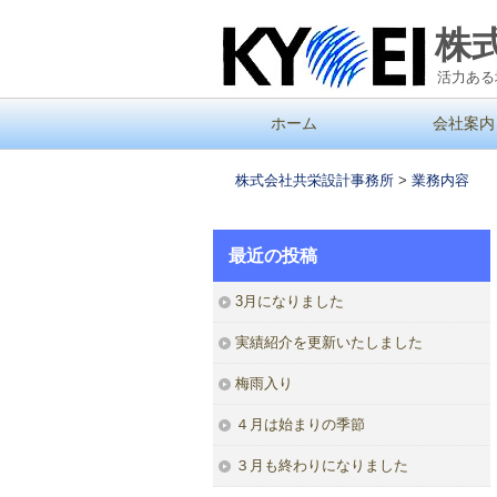
株
活力ある
コ
ホーム
会社案内
メインメニュー
ン
テ
株式会社共栄設計事務所
>
業務内容
ン
ツ
最近の投稿
へ
移
3月になりました
動
実績紹介を更新いたしました
梅雨入り
４月は始まりの季節
３月も終わりになりました