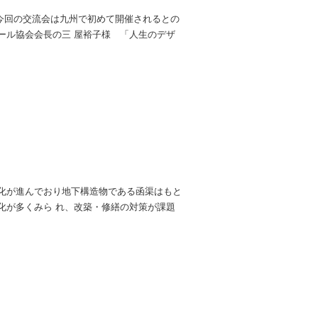
 今回の交流会は九州で初めて開催されるとの
ール協会会長の三 屋裕子様 「人生のデザ
化が進んでおり地下構造物である函渠はもと
化が多くみら れ、改築・修繕の対策が課題