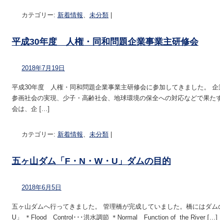
カテゴリー:
新着情報
、
未分類
|
平成30年度 人権・同和問題企業事業主研修会
2018年7月19日
平成30年度 人権・同和問題企業事業主研修会に参加してきました。 
参画社会の実現、少子・高齢社会、地球環境の保全への対応などで果たす
会は、企 […]
カテゴリー:
新着情報
、
未分類
|
五ヶ山ダム「F・N・W・U」ダムの目的
2018年6月5日
五ヶ山ダムへ行ってきました。 管理橋が完成していました。橋にはダム
U」 ＊Flood Control･･･洪水調節 ＊Normal Function of the River […]