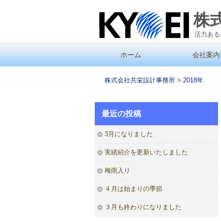
株
活力ある
コ
ホーム
会社案内
メインメニュー
ン
テ
株式会社共栄設計事務所
>
2018年
ン
ツ
最近の投稿
へ
移
3月になりました
動
実績紹介を更新いたしました
梅雨入り
４月は始まりの季節
３月も終わりになりました