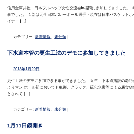
信用金庫共催 日本フルハップ女性交流会in福岡に参加してきました。
事でした。 １部は元全日本バレーボール選手・現在は日本バスケットボ
イナー […]
カテゴリー:
新着情報
、
未分類
|
下水道本管の更生工法のデモに参加してきました
2018年1月29日
更生工法のデモに参加できる事ができました。 近年、下水道施設の老巧
よりマン ホール部においても亀裂、クラック、硫化水素等による腐食劣
とされて […]
カテゴリー:
新着情報
、
未分類
|
1月11日鏡開き